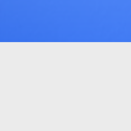
Sobre nós
Nosso propósito é te ajudar facilitando a ne
De forma prática, grátis, sem cadastro ou bu
consultar seus débitos em atraso no seu ho
segurança.
Digite seu CPF, consulte as opções de acord
mais se adapta ao seu orçamento. Simples a