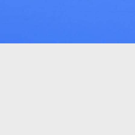
gociação de dívidas.
rocracia, você poderá
rário, com comodidade e
o e selecione aquela que
ssim!