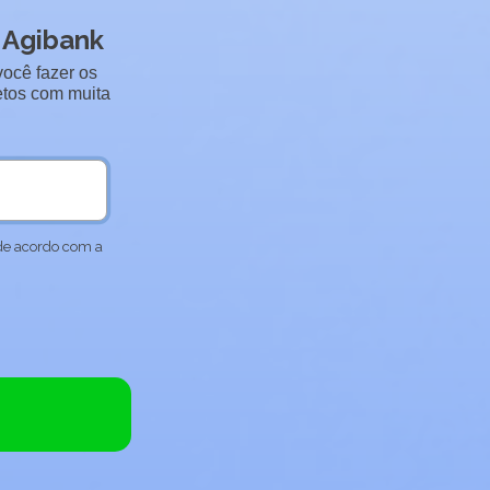
o Agibank
você fazer os
etos com muita
 de acordo com a